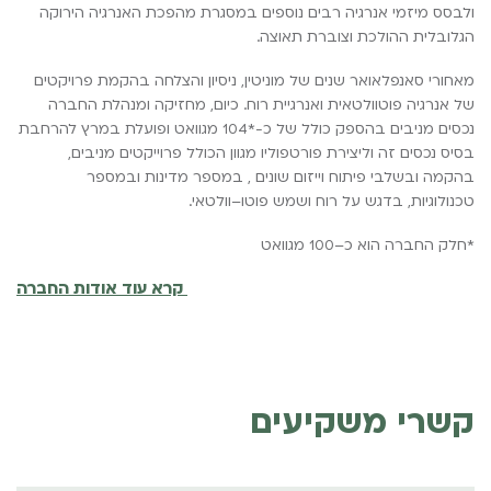
ולבסס
מיזמי
אנרגיה
רבים
נוספים
במסגרת
מהפכת
האנרגיה
הירוקה
הגלובלית
ההולכת
וצוברת
תאוצה
.
מאחורי
סאנפלאואר
שנים
של
מוניטין
,
ניסיון
והצלחה
בהקמת
פרויקטים
של
אנרגיה
פוטוולטאית
ואנרגיית
רוח
.
כיום
,
מחזיקה
ומנהלת
החברה
נכסים
מניבים
בהספק
כולל
של
כ
-*
104
מגוואט
ופועלת
במרץ
להרחבת
בסיס
נכסים
זה
וליצירת
פורטפוליו
מגוון
הכולל
פרוייקטים
מניבים
,
בהקמה
ובשלבי
פיתוח
וייזום
שונים
,
במספר
מדינות
ובמספר
טכנולוגיות
,
בדגש
על
רוח
ו
שמש
פוטו
–
וולטאי
.
*
חלק
החברה
הוא
כ
–
100
מגוואט
קרא עוד אודות החברה
קשרי משקיעים