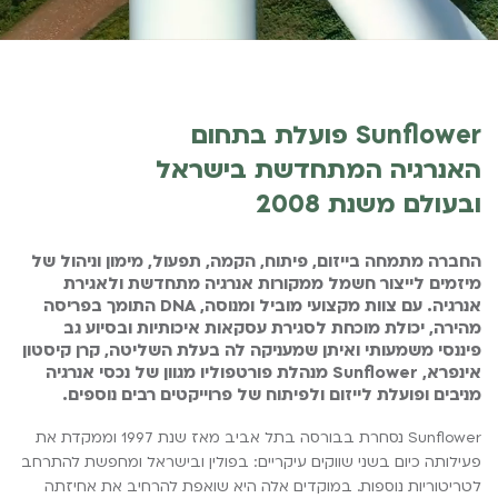
Sunflower פועלת בתחום
האנרגיה המתחדשת בישראל
ובעולם משנת 2008
החברה
מתמחה
בייזום
,
פיתוח
,
הקמה
,
תפעול
,
מימון
וניהול
של
מיזמים
לייצור
חשמל
ממקורות
אנרגיה
מתחדשת
ולאגירת
אנרגיה
.
עם
צוות
מקצועי
מוביל
ומנוסה
, DNA
התומך
בפריסה
מהירה
,
יכולת
מוכחת
לסגירת
עסקאות
איכותיות
ובסיוע
גב
פיננסי
משמעותי
ואיתן
שמעניקה
לה
בעלת
השליטה
,
קרן
קיסטון
אינפרא
, Sunflower
מנהלת
פורטפוליו
מגוון
של
נכסי
אנרגיה
מניבים
ופועלת
לייזום
ולפיתוח
של
פרוייקטים
רבים
נוספים
.
Sunflower
נסחרת
בבורסה
בתל
אביב
מאז
שנת
1997
וממקדת
את
פעילותה
כיום
בשני
שווקים
עיקריים
:
בפולין
ו
בישראל
ומחפשת להתרחב
לטריטוריות נוספות
.
במוקדים
אלה
היא
שואפת
להרחיב
את
אחיזתה