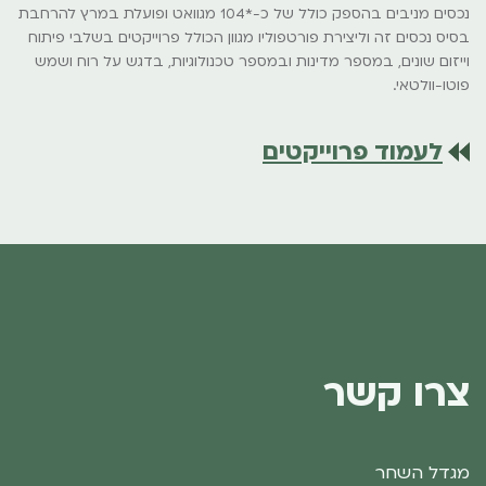
נכסים מניבים בהספק כולל של כ-*104 מגוואט ופועלת במרץ להרחבת
בסיס נכסים זה וליצירת פורטפוליו מגוון הכולל פרוייקטים בשלבי פיתוח
וייזום שונים, במספר מדינות ובמספר טכנולוגיות, בדגש על רוח ושמש
פוטו-וולטאי.
לעמוד פרוייקטים
צרו קשר
מגדל השחר