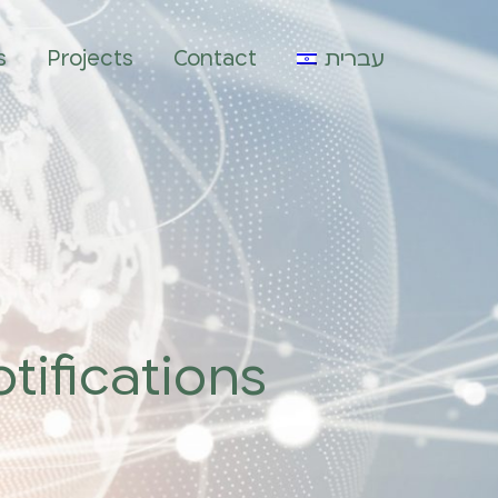
עברית
Contact
Projects
s
tifications